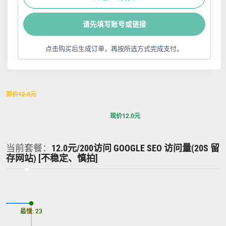
请先填写账号或链接
点击购买后生成订单，再按所选方式完成支付。
原价
12.0
元
现价
12.0
元
当前套餐：
12.0元/200访问 GOOGLE SEO 访问量(20S 留
存网站) [不稳定、慎拍]
最慢: 23
最快: 23