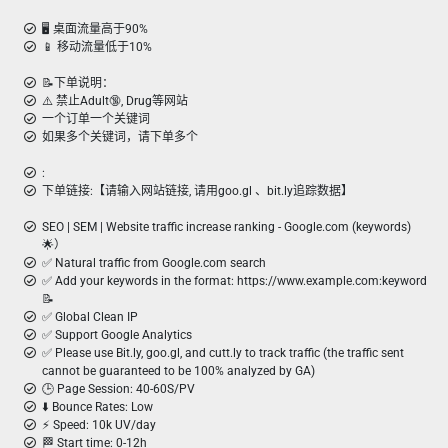
🖥️ 桌面流量高于90%
📱 移动流量低于10%
📝下单说明：
⚠️ 禁止Adult🔞, Drug等网站
一个订单一个关键词
如果多个关键词，请下单多个
:
下单链接:【请输入网站链接, 请用goo.gl 、bit.ly追踪数据】
SEO | SEM | Website traffic increase ranking - Google.com (keywords)
🌟）
✅ Natural traffic from Google.com search
✅ Add your keywords in the format: https://www.example.com:keyword
📝
✅ Global Clean IP
✅ Support Google Analytics
✅ Please use Bit.ly, goo.gl, and cutt.ly to track traffic (the traffic sent
cannot be guaranteed to be 100% analyzed by GA)
🕒 Page Session: 40-60S/PV
⬇️ Bounce Rates: Low
⚡ Speed: 10k UV/day
🏁 Start time: 0-12h