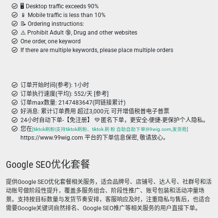
🖥️ Desktop traffic exceeds 90%
📱 Mobile traffic is less than 10%
📝 Ordering instructions:
⚠️ Prohibit Adult 🔞, Drug and other websites
One order, one keyword
If there are multiple keywords, please place multiple orders
订单开始时间(参考): 1小时
订单执行速度(平均): 552/天 [参考]
订单max数量: 2147483647(同链接累计)
好消息: 累计订单费用 超过3,000元 可开增值税普电子普票
24小时自动下单-【免注册】 💚 匿名下单，更安全-便捷-更保护个人隐私。
您在
[tiktok刷粉|支持tiktok刷粉、tiktok 刷 粉 自助自助下单|99wig.com,发货稳]
https://www.99wig.com 平台的下单信息保密, 敬请放心。
Google SEO优化套餐
提供Google SEO优化套餐相关服务，适合品牌号、店铺号、达人号、社群号和活
动账号做阶段性提升，覆盖多服务组合、阶段性推广、账号包装和活动冲量场
景。支持按目标数量与发货节奏安排，客服响应及时，注重隐私与售后，也适合
需要Google关键词自然排名、Google SEO推广等相关服务的用户直接下单。