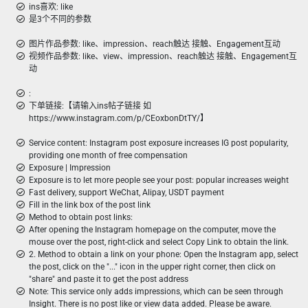
ins喜欢: like
是3个不同的参数
图片作品参数: like、impression、reach触达 接触、Engagement互动
视频作品参数: like、view、impression、reach触达 接触、Engagement互
动
:
下单链接:【请输入ins帖子链接 如
https://www.instagram.com/p/CEoxbonDtTY/】
Service content: Instagram post exposure increases IG post popularity,
providing one month of free compensation
Exposure | Impression
Exposure is to let more people see your post: popular increases weight
Fast delivery, support WeChat, Alipay, USDT payment
Fill in the link box of the post link
Method to obtain post links:
After opening the Instagram homepage on the computer, move the
mouse over the post, right-click and select Copy Link to obtain the link.
2. Method to obtain a link on your phone: Open the Instagram app, select
the post, click on the "..." icon in the upper right corner, then click on
"share" and paste it to get the post address
Note: This service only adds impressions, which can be seen through
Insight. There is no post like or view data added. Please be aware.