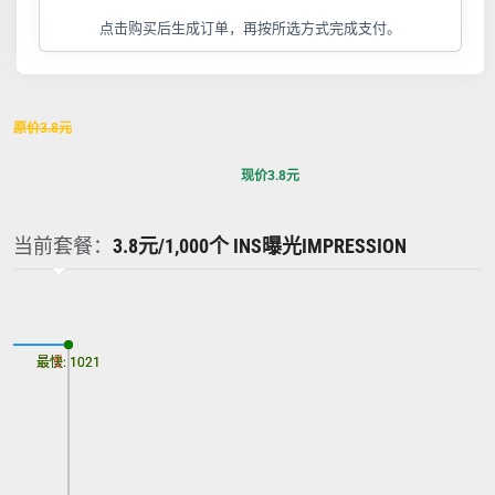
点击购买后生成订单，再按所选方式完成支付。
原价
3.8
元
现价
3.8
元
当前套餐：
3.8元/1,000个 INS曝光IMPRESSION
最慢: 1021
最快: 1021