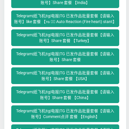
账号】Share 套餐 【India】
Telegram|纸飞机|tg|电报|TG 已发作品批量套餐【请输入
账号】like 套餐 【ᴛɢ ❤️‍🔥 Auto Reaction (Fire heart) stant】
Telegram|纸飞机|tg|电报|TG 已发作品批量套餐【请输入
账号】Share 套餐 【Turkey】
Telegram|纸飞机|tg|电报|TG 已发作品批量套餐【请输入
账号】Share 套餐
Telegram|纸飞机|tg|电报|TG 已发作品批量套餐【请输入
账号】Share 套餐 【USA】
Telegram|纸飞机|tg|电报|TG 已发作品批量套餐【请输入
账号】Share 套餐 【China】
Telegram|纸飞机|tg|电报|TG 已发作品批量套餐【请输入
账号】Comment点评 套餐 【English】