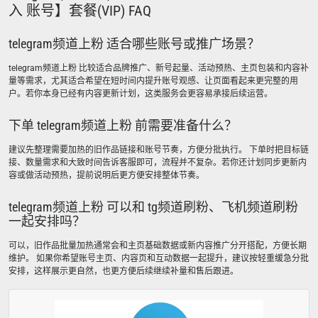
入 账号】套餐(VIP) FAQ
telegram频道上粉 适合哪些账号或推广场景？
telegram频道上粉 比较适合品牌推广、新号起量、活动预热、主页包装和内容补
量等需求，尤其适合希望在短时间内提升账号观感、让页面看起来更完整的用
户。若你本身已经有内容更新计划，这类服务会更容易承接后续运营。
下单 telegram频道上粉 前需要准备什么？
建议先整理需要加热的旧作品链接和账号节奏，方便分批执行。 下单时把目标链
接、数量需求和大致时间告诉客服即可，流程并不复杂。若你还计划同步更新内
容或做活动预热，提前说明后更方便安排整体节奏。
telegram频道上粉 可以和 tg频道刷粉、飞机频道刷粉
一起安排吗？
可以，旧作品批量加热通常会和主页基础数据或新内容推广分开搭配，方便长期
维护。 如果你希望账号主页、内容页和互动数据一起提升，建议按轻重缓急分批
安排，这样展示更自然，也更方便后续继续补量和售后跟进。