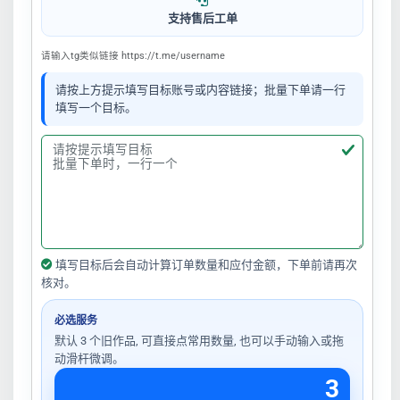
支持售后工单
请输入tg类似链接 https://t.me/username
请按上方提示填写目标账号或内容链接；批量下单请一行
填写一个目标。
填写目标后会自动计算订单数量和应付金额，下单前请再次
核对。
必选服务
默认 3 个旧作品, 可直接点常用数量, 也可以手动输入或拖
动滑杆微调。
3