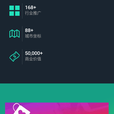
168+
行业推广
88+
城市坐标
50,000+
商业价值