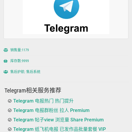
销售量:1179
库存数:9999
售后护航: 售后系统
Telegram相关服务推荐
Telegram 电报热门 热门提升
Telegram 电报群粉丝 拉人 Premium
Telegram 帖子view 浏览量 Share Premium
Telegram 纸飞机电报 已发作品批量套餐 VIP