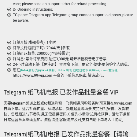
case, please send an support ticket for refund processing.
📝 Ordering instructions:
TG paper Telegram app Telegram group cannot support old posts, please
be aware.
订单开始时间(参考): 1小时
订单执行速度(平均): 7944/天 [参考]
订单max数量: 200000(同链接累计)
好消息: 累计订单费用 超过3,000元 可开增值税普电子普票
24小时自动下单-【免注册】 💚 匿名下单，更安全-便捷-更保护个人隐私。
您在
[tiktok刷粉|支持tiktok刷粉、tiktok 刷 粉 自助自助下单|99wig.com,发货稳]
https://www.99wig.com 平台的下单信息保密, 敬请放心。
Telegram 纸飞机电报 已发作品批量套餐 VIP
需要telegram频道上粉或tg频道刷粉、飞机频道刷粉服务时,可直接在99wig.com
自助下单。适合社群扩量、私域承接、频道起量等场景,支持分批安排、发货较
快、售后跟进与节奏沟通,无需提供密码,方便先小量测试,再按预算、活动节点和
日常运营节奏继续追加。流程清楚,客服响应及时,支持自助下单与人工协助,
Telegram|纸飞机|电报 已发作品批量套餐【请输