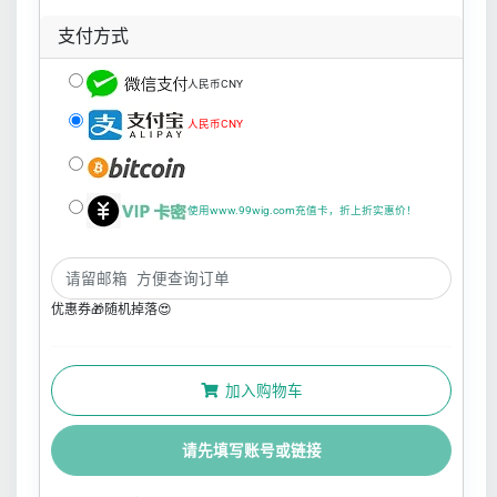
支付方式
人民币CNY
人民币CNY
使用www.99wig.com充值卡，折上折实惠价！
优惠券🎁随机掉落😍
加入购物车
请先填写账号或链接