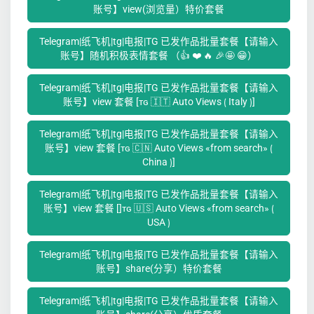
账号】view(浏览量）特价套餐
Telegram|纸飞机|tg|电报|TG 已发作品批量套餐【请输入
账号】随机积极表情套餐 （👍 ❤️ 🔥 🎉🤩 😁）
Telegram|纸飞机|tg|电报|TG 已发作品批量套餐【请输入
账号】view 套餐 [ᴛɢ 🇮🇹 Auto Views ⟮ Italy ⟯]
Telegram|纸飞机|tg|电报|TG 已发作品批量套餐【请输入
账号】view 套餐 [ᴛɢ 🇨🇳 Auto Views «from search» ⟮
China ⟯]
Telegram|纸飞机|tg|电报|TG 已发作品批量套餐【请输入
账号】view 套餐 []ᴛɢ 🇺🇸 Auto Views «from search» ⟮
USA ⟯
Telegram|纸飞机|tg|电报|TG 已发作品批量套餐【请输入
账号】share(分享）特价套餐
Telegram|纸飞机|tg|电报|TG 已发作品批量套餐【请输入