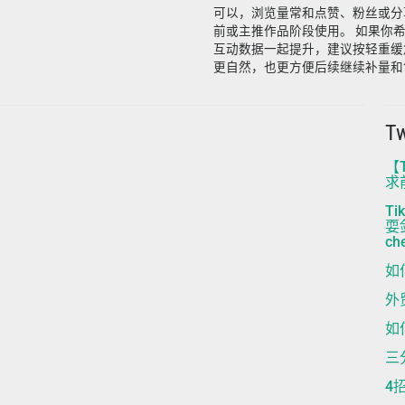
可以，浏览量常和点赞、粉丝或分
前或主推作品阶段使用。 如果你
互动数据一起提升，建议按轻重缓
更自然，也更方便后续继续补量和
T
【
求前
T
耍剑
che
如
外
如
三
4