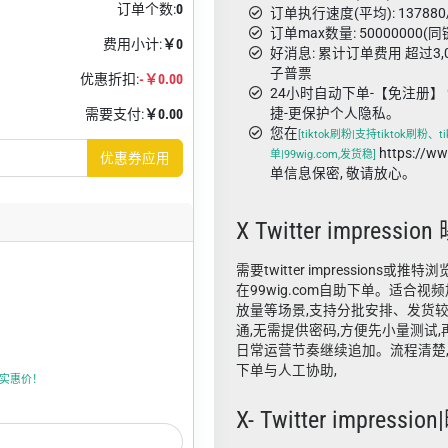
订单个数:
0
订单执行速度(平均): 137880
订单max数量: 50000000(
费用小计:
￥0
好消息: 累计订单费用 超过3
子普票
优惠折扣:
-￥0.00
24小时自动下单-【免注册】 
捷-更保护个人隐私。
需要支付:
￥0.00
您在
[tiktok刷粉|支持tiktok刷粉、
https://
单|99wig.com,发货稳]
优惠券应用
单信息保密, 敬请放心。
X Twitter impressio
需要twitter impressions或
在99wig.com自助下单。适合
放量等场景,支持分批安排、发货
通,无需提供密码,方便先小量测试
日常运营节奏继续追加。流程清楚,
下单与人工协助,
上折实惠价！
X- Twitter impressio