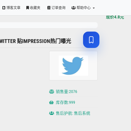
原价
4.8
元
博客文章
收藏夹
订单查询
帮助中心
现价
4.8
元
 TWITTER 贴IMPRESSION热门曝光
销售量:2076
库存数:999
售后护航: 售后系统