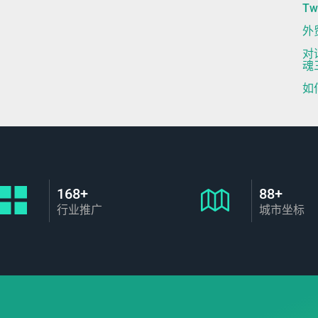
T
外
对
魂
如
168+
88+
行业推广
城市坐标