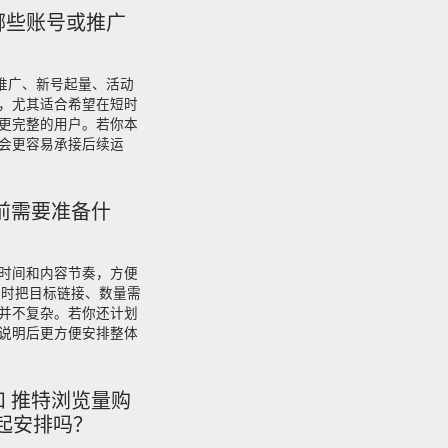
s 适合哪些账号或推广
适合品牌推广、新号起量、活动
，尤其适合希望在短时
更完整的用户。若你本
会更容易承接后续运
ons 前需要准备什
时间和内容节奏，方便
单时把目标链接、数量需
并不复杂。若你还计划
说明后更方便安排整体
s 可以和 推特浏览量购
起安排吗？