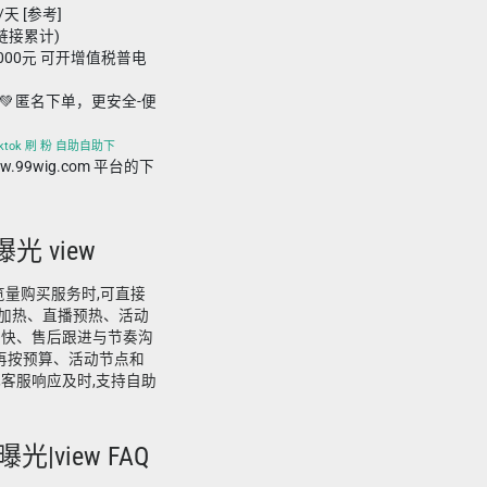
/天 [参考]
同链接累计)
,000元 可开增值税普电
💚 匿名下单，更安全-便
tiktok 刷 粉 自助自助下
www.99wig.com 平台的下
n 曝光 view
推特浏览量购买服务时,可直接
视频加热、直播预热、活动
较快、售后跟进与节奏沟
,再按预算、活动节点和
客服响应及时,支持自助
n|曝光|view FAQ