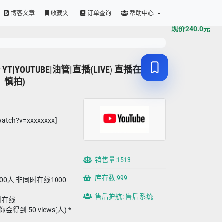
原价
240.0
元
博客文章
收藏夹
订单查询
帮助中心
现价
240.0
元
0个 YT|YOUTUBE|油管|直播(LIVE) 直播在线人
，慎拍)
watch?v=xxxxxxxx】
销售量:1513
。
库存数:999
00人 非同时在线1000
售后护航: 售后系统
同时在线
会得到 50 views(人) *