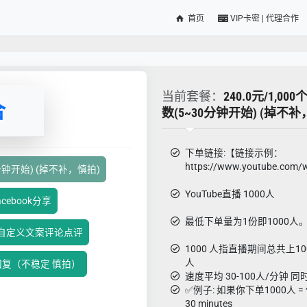
首页
VIP卡密 | 代理合作
当前套餐：
240.0元/1,00
合
数(5~30分钟开始) (掉不补
下单链接:【链接示例：
https://www.youtube.com/
30分钟开始) (掉不补，慎拍)
YouTube直播 1000人
acebook分享
最低下单量为1份即1000人
油管自定义文案评论点评
1000 人指直播期间总共上10
人
论回复（不稳定 慎拍）
速度平均 30-100人/分钟 
✅例子: 如果你下单1000人 = 你
30 minutes