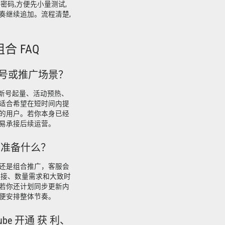
密码,方便先小量测试,
奏继续追加。流程清楚,
合 FAQ
些账号或推广场景？
广、新号起量、活动预热、
适合希望在短时间内提
的用户。若你本身已经
易承接后续运营。
需要准备什么？
还是组合推广，客服会
链接、数量需求和大致时
若你还计划同步更新内
便安排整体节奏。
tube 开通 获 利、