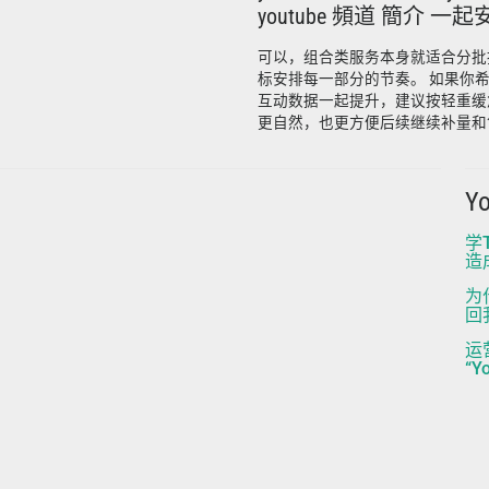
youtube 頻道 簡介 一
可以，组合类服务本身就适合分批
标安排每一部分的节奏。 如果你
互动数据一起提升，建议按轻重缓
更自然，也更方便后续继续补量和
Y
学
造
为什
回
运
“Y