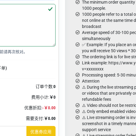
The minimum order quantity i
1000 people.
1000 people refer to a total
not online at the same time d
broadcast
Average speed of 30-100 peo
simultaneously
✅ Example: If you place an o
you will receive 50 views * 3
前请再次核对。
The ordering link is for live s
Link example: https://www
下单)
v=xxxxxxxx
Processing speed: 5-30 minut
Attention
订单个数:
0
⚠️ During the live streaming 
or videos that are privately o
费用小计:
￥0
refundable fees
⚠️ Video should not be restri
优惠折扣:
-￥0.00
⚠️ Only embed enabled video
⚠️ Live streaming order is inv
需要支付:
￥0.00
screenshot in a timely manne
support service
优惠券应用
⚠️ Live streaming order faile