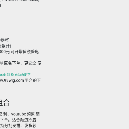
d
[参考]
接累计)
,000元 可开增值税普电
💚 匿名下单，更安全-便
tiktok 刷 粉 自助自助下
www.99wig.com 平台的下
组合
获 利、youtube 頻道 簡
自助下单。适合频道冷启
支持分批安排、发货较