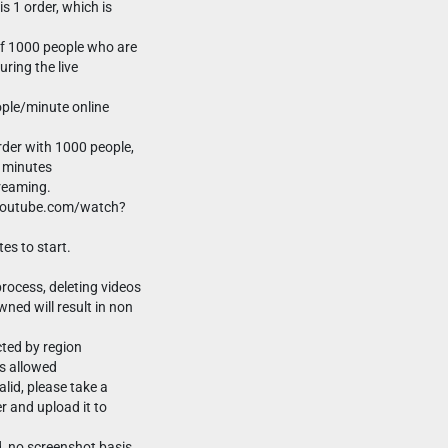
s 1 order, which is
 of 1000 people who are
uring the live
ple/minute online
rder with 1000 people,
0 minutes
treaming.
.youtube.com/watch?
es to start.
process, deleting videos
wned will result in non
cted by region
s allowed
alid, please take a
r and upload it to
d, no screenshot basis,