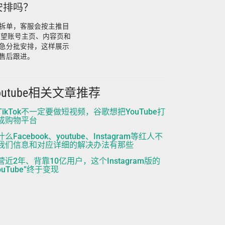
起安排吗？
拆单，客服会按主推目
希望账号主页、内容页和
急分批安排，这样展示
售后跟进。
outube相关文章推荐
TikTok不一定要做短视频，谷歌想把YouTube打
成购物平台
么Facebook、youtube、Instagram等红人不
我们信息和对应详细的解决办法有那些
营近2年、背靠10亿用户，这个Instagram版的
ouTube”终于变现