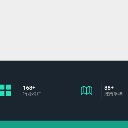
168+
88+
行业推广
城市坐标