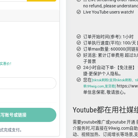
no refund, please understan
Live YouTube users watch!
订单开始时间(参考): 1小时
订单执行速度(平均): 100/天 
订单max数量: 600000(同链
好消息: 累计订单费用 超过3
子普票
上折实惠价！
24小时自动下单-【免注册】 
捷-更保护个人隐私。
您在
[tiktok刷粉|支持tiktok刷粉、
https://
单|99wig.com,发货稳]
单信息保密, 敬请放心。
Youtube都在用社媒
填写账号或链接
需要youtube推广或youtube 开通 
介服务时,可直接在99wig.com
式完成支付。
动、视频加热、订阅增长等场景,