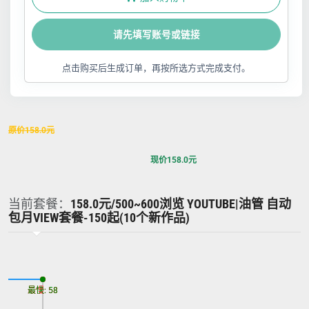
请先填写账号或链接
点击购买后生成订单，再按所选方式完成支付。
原价
158.0
元
现价
158.0
元
当前套餐：
158.0元/500~600浏览 YOUTUBE|油管 自动
包月VIEW套餐-150起(10个新作品)
最慢: 58
最快: 58