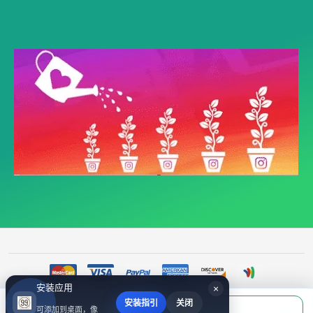
安装应用
×
安装指引
关闭
当前应付
可添加到桌面，像
填写账号后购买