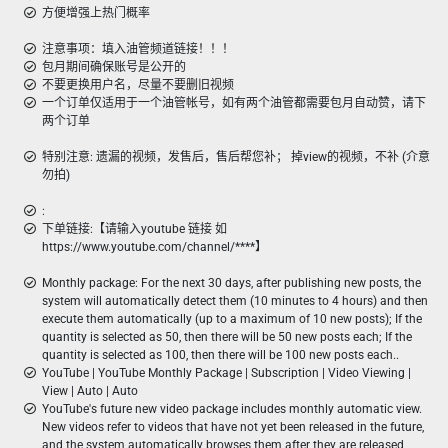
方便增强上热门概率
注意事项：填入油管频道链接！！！
包月期间确保账号是公开的
不要更换用户名，尽量不要删旧视频
一个订单仅适用于一个油管帐号，如有两个油管都需要包月自动赞，请下
两个订单
特别注意: 遗漏的视频，发售后，售后帮您补； 掉view的视频，不补 (介意
勿拍)
:
下单链接:【请输入youtube 链接 如
https://www.youtube.com/channel/****】
Monthly package: For the next 30 days, after publishing new posts, the
system will automatically detect them (10 minutes to 4 hours) and then
execute them automatically (up to a maximum of 10 new posts); If the
quantity is selected as 50, then there will be 50 new posts each; If the
quantity is selected as 100, then there will be 100 new posts each..
YouTube | YouTube Monthly Package | Subscription | Video Viewing |
View | Auto | Auto
YouTube's future new video package includes monthly automatic view.
New videos refer to videos that have not yet been released in the future,
and the system automatically browses them after they are released