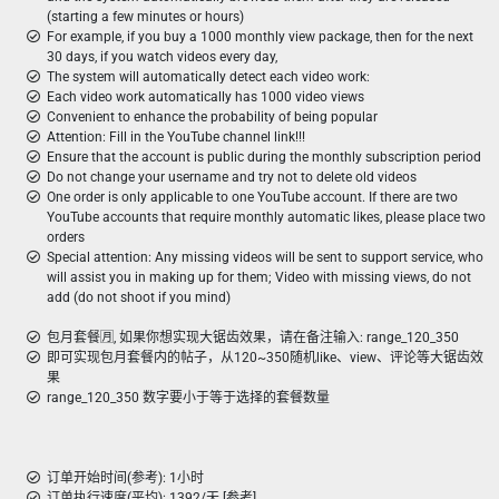
(starting a few minutes or hours)
For example, if you buy a 1000 monthly view package, then for the next
30 days, if you watch videos every day,
The system will automatically detect each video work:
Each video work automatically has 1000 video views
Convenient to enhance the probability of being popular
Attention: Fill in the YouTube channel link!!!
Ensure that the account is public during the monthly subscription period
Do not change your username and try not to delete old videos
One order is only applicable to one YouTube account. If there are two
YouTube accounts that require monthly automatic likes, please place two
orders
Special attention: Any missing videos will be sent to support service, who
will assist you in making up for them; Video with missing views, do not
add (do not shoot if you mind)
包月套餐🈷️, 如果你想实现大锯齿效果，请在备注输入: range_120_350
即可实现包月套餐内的帖子，从120~350随机like、view、评论等大锯齿效
果
range_120_350 数字要小于等于选择的套餐数量
订单开始时间(参考): 1小时
订单执行速度(平均): 1392/天 [参考]