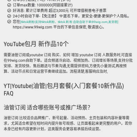
订单max数量: 1000000(同链接累计)
好消息: 累计订单费用 超过3,000元 可开增值税普电子普票
24小时自动下单-【免注册】 💚 匿名下单，更安全-便捷-更保护个人隐私。
您在
[tiktok刷粉|支持tiktok刷粉、tiktok 刷 粉 自助自助下单|99wig.com,发货稳]
https://www.99wig.com 平台的下单信息保密, 敬请放心。
YouTube包月 新作品10个
需要油管订阅或youtube 订阅 购买、如何 增加 youtube 订阅 人数服务时,可直接
在99wig.com自助下单。适合频道冷启动、视频加热、订阅增长等场景,支持分批
安排、发货较快、售后跟进与节奏沟通,无需提供密码,方便先小量测试,再按预
算、活动节点和日常运营节奏继续追加。流程清楚,客服响应及时,
YT|Youtube|油管|包月套餐(入门套餐10新作品)
FAQ
油管订阅 适合哪些账号或推广场景？
油管订阅 比较适合品牌推广、新号起量、活动预热、主页包装和内容补量等需
求，尤其适合希望在短时间内提升账号观感、让页面看起来更完整的用户。若你
本身已经有内容更新计划，这类服务会更容易承接后续运营。