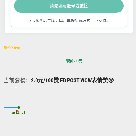
请先填写账号或链接
点击购买后生成订单，再按所选方式完成支付。
原价
2.0
元
现价
2.0
元
当前套餐：
2.0元/100赞 FB POST WOW表情赞😲
最慢: 51
最快: 51