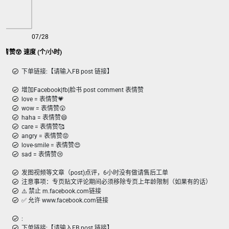
07/28
w表情赞😲 速度 (个/小时)
下单链接:【请输入FB post 链接】
增加Facebook|fb|脸书 post comment 表情赞
love = 表情赞💗
wow = 表情赞😲
haha = 表情赞😄
care = 表情赞🥰
angry = 表情赞😡
love-smile = 表情赞😍
sad = 表情赞😢
发图视频等文章（post)点评，6小时没有做请售后工单
注意事项：专页贴文评论期间必须移除专页上年龄限制（如果有的话）
⚠️ 禁止 m.facebook.com链接
✅ 允许 www.facebook.com链接
:
下单链接:【请输入FB post 链接】