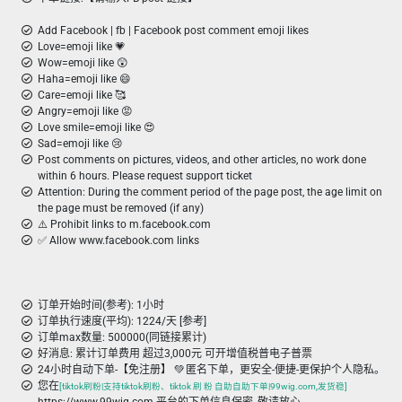
Add Facebook | fb | Facebook post comment emoji likes
Love=emoji like 💗
Wow=emoji like 😲
Haha=emoji like 😄
Care=emoji like 🥰
Angry=emoji like 😡
Love smile=emoji like 😍
Sad=emoji like 😢
Post comments on pictures, videos, and other articles, no work done
within 6 hours. Please request support ticket
Attention: During the comment period of the page post, the age limit on
the page must be removed (if any)
⚠️ Prohibit links to m.facebook.com
✅ Allow www.facebook.com links
订单开始时间(参考): 1小时
订单执行速度(平均): 1224/天 [参考]
订单max数量: 500000(同链接累计)
好消息: 累计订单费用 超过3,000元 可开增值税普电子普票
24小时自动下单-【免注册】 💚 匿名下单，更安全-便捷-更保护个人隐私。
您在
[tiktok刷粉|支持tiktok刷粉、tiktok 刷 粉 自助自助下单|99wig.com,发货稳]