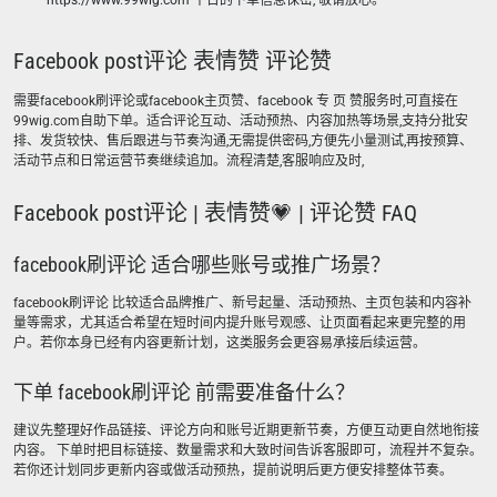
https://www.99wig.com 平台的下单信息保密, 敬请放心。
Facebook post评论 表情赞 评论赞
需要facebook刷评论或facebook主页赞、facebook 专 页 赞服务时,可直接在
99wig.com自助下单。适合评论互动、活动预热、内容加热等场景,支持分批安
排、发货较快、售后跟进与节奏沟通,无需提供密码,方便先小量测试,再按预算、
活动节点和日常运营节奏继续追加。流程清楚,客服响应及时,
Facebook post评论 | 表情赞💗 | 评论赞 FAQ
facebook刷评论 适合哪些账号或推广场景？
facebook刷评论 比较适合品牌推广、新号起量、活动预热、主页包装和内容补
量等需求，尤其适合希望在短时间内提升账号观感、让页面看起来更完整的用
户。若你本身已经有内容更新计划，这类服务会更容易承接后续运营。
下单 facebook刷评论 前需要准备什么？
建议先整理好作品链接、评论方向和账号近期更新节奏，方便互动更自然地衔接
内容。 下单时把目标链接、数量需求和大致时间告诉客服即可，流程并不复杂。
若你还计划同步更新内容或做活动预热，提前说明后更方便安排整体节奏。