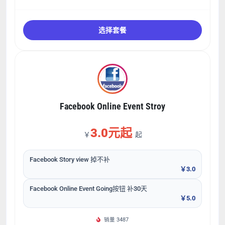
选择套餐
Facebook Online Event Stroy
3.0元起
￥
起
Facebook Story view 掉不补
￥3.0
Facebook Online Event Going按钮 补30天
￥5.0
销量 3487