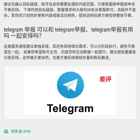
建议先确认目标链接、账号信息和需要处理的内容范围，方便客服按举报或申诉
节奏安排。 下单时把目标链接、数量需求和大致时间告诉客服即可，流程并不复
杂。若你还计划同步更新内容或做活动预热，提前说明后更方便安排整体节奏。
telegram 举报 可以和 telegram举报、telegram举报有用
吗 一起安排吗？
这类服务通常建议单独安排，若还有其他增长需求，可以分阶段执行，避免节奏
混在一起。 如果你希望账号主页、内容页和互动数据一起提升，建议按轻重缓急
分批安排，这样展示更自然，也更方便后续继续补量和售后跟进。
销售量:4098