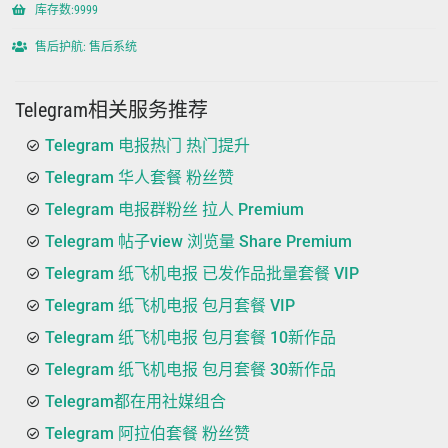
库存数:9999
售后护航: 售后系统
Telegram相关服务推荐
Telegram 电报热门 热门提升
Telegram 华人套餐 粉丝赞
Telegram 电报群粉丝 拉人 Premium
Telegram 帖子view 浏览量 Share Premium
Telegram 纸飞机电报 已发作品批量套餐 VIP
Telegram 纸飞机电报 包月套餐 VIP
Telegram 纸飞机电报 包月套餐 10新作品
Telegram 纸飞机电报 包月套餐 30新作品
Telegram都在用社媒组合
Telegram 阿拉伯套餐 粉丝赞