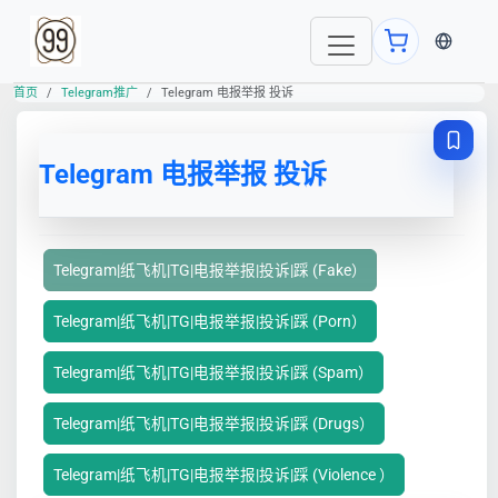
当前语言
首页
Telegram推广
Telegram 电报举报 投诉
Telegram 电报举报 投诉
Telegram|纸飞机|TG|电报举报|投诉|踩 (Fake）
Telegram|纸飞机|TG|电报举报|投诉|踩 (Porn）
Telegram|纸飞机|TG|电报举报|投诉|踩 (Spam）
Telegram|纸飞机|TG|电报举报|投诉|踩 (Drugs）
Telegram|纸飞机|TG|电报举报|投诉|踩 (Violence ）