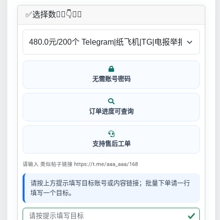
✅​选择数👇🏻​​👇👇🏻​​
无需账号密码
订单进度可查询
支持售后工单
请输入 类似帖子链接 https://t.me/aaa_aaa/168
请按上方提示填写目标账号或内容链接；批量下单请一行
填写一个目标。