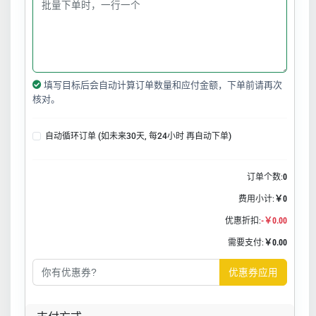
填写目标后会自动计算订单数量和应付金额，下单前请再次
核对。
自动循环订单 (如未来30天, 每24小时 再自动下单)
订单个数:
0
费用小计:
￥0
优惠折扣:
-￥0.00
需要支付:
￥0.00
优惠券应用