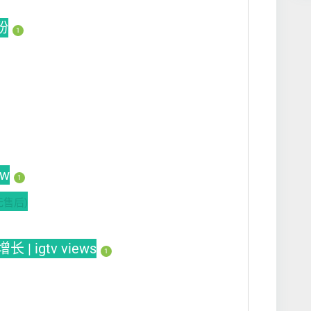
买粉
1
ew
1
无售后)
 | igtv views
1