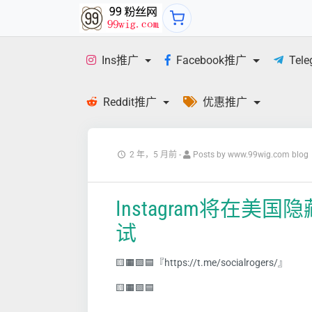
Ins推广
Facebook推广
Tel
Reddit推广
优惠推广
2 年，5 月前
-
Posts by www.99wig.com blog
Instagram将在
试
🟨🟧🟩🟦『https://t.me/socialrogers/』
🟨🟧🟩🟦