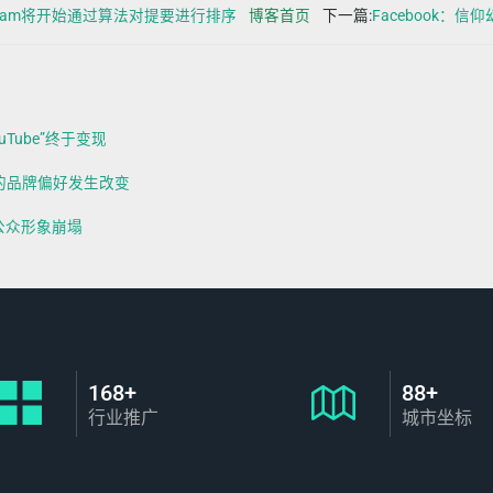
agram将开始通过算法对提要进行排序
博客首页
下一篇:
Facebook：
uTube”终于变现
Z世代的品牌偏好发生改变
但公众形象崩塌
168+
88+
行业推广
城市坐标