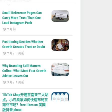
Small Reference Pages Can
Carry More Trust Than One
Loud Instagram Push
2 月前
Positioning Decides Whether
Growth Creates Trust or Doubt
2 月，3 周前
Why Branding Still Matters
Online: What Most Fast-Growth
Advice Leaves Out
3 月，1 周前
TikTok Shop开通东南亚三大站
点，小店卖家如何快速布局东
南亚市场？free likes on 美国
版抖音 photo