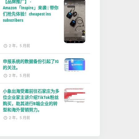
【品牌推广】 -
Amazon「Inspire」来袭 | 带你
们抢先体验！cheapest ins
subscribers
2 年，5 月前
申报系统的数据备份引起了IG
的关注。
2 年，5 月前
小象出海受邀前往石家庄为多
位企业家主讲介绍TikTok粉丝
购买，助其进行B端企业的转
型和海外营销努力。
2 年，5 月前