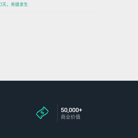
信仰幻灭，夹缝求生
50,000+
商业价值