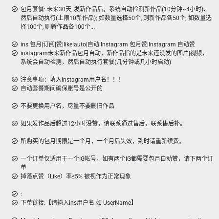
包月套餐: 未来30天, 发新作品后，系统自动检测新作品(10分钟~4小时)、
然后自动执行(上限10新作品); 如数量选择50个, 则新作品各50个; 如数量选
择100个, 则新作品各100个...
ins 包月|订阅|赞|like|auto|自动|Instagram 包月赞|Instagram 自动赞
instagram未来新作品包月自动，新作品指的是未来还没发的图片|视频，
系统会自动检测，然后自动执行套餐(几分钟或几小时启动)
注意事项：填入instagram用户名！！！
自动套餐期间确保账号是公开的
不要更换用户名，尽量不要删旧作品
如果发作品后超过12小时没赞，请联系通过售后，联系售后补。
所购买的包月期限是一个月，一个月后失效，到时请重新续费。
一个订单仅适用于一个IG帐号，如有两个IG都需要包月自动赞，请下两个订
单
掉落点赞（Like）率≤5% 被视作为正常现象
:
下单链接:【请输入ins用户名 如 UserName】