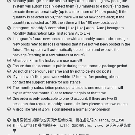
Monthly package: For the next 30 days, after publishing new posts, the
system will automatically detect them (10 minutes to 4 hours) and then
execute them automatically (up to a maximum of 10 new posts); If the
quantity is selected as 50, then there will be 50 new posts each; If the
quantity is selected as 100, then there will be 100 new posts each..
Instagram Monthly Subscription | Like | Like | Auto | Auto | Instagram
Monthly Subscription Like | Instagram Auto Like
Instagram's future new posts come with a monthly automatic package.
New posts refer to images or videos that have not yet been posted in the
future. The system will automatically detect them and execute the
package (starting in a few minutes or hours)
Attention: Fill in the Instagram username!!!
Ensure that the account is public during the automatic package period
Do not change your username and try not to delete old posts
If you haven't liked your work within 12 hours after posting, please
contact the support service for assistance.
The monthly subscription period purchased is one month, and it will
expire after one month. Please renew it again at that time.
One order is only applicable to one IG account. If there are two IG
accounts that require monthly automatic likes, please place two orders
A drop like rate of ≤ 5% is considered a normal phenomenon
包月套餐🈷️, 如果你想实现大锯齿效果，请在备注输入: range_120_350
即可实现包月套餐内的帖子，从120~350随机like、view、评论等大锯齿效
果