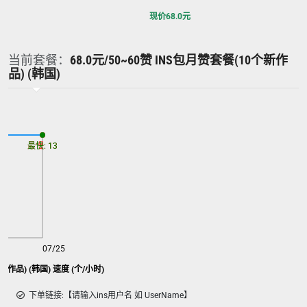
现价
68.0
元
当前套餐：
68.0元/50~60赞 INS包月赞套餐(10个新作
品) (韩国)
最慢: 13
最快: 13
07/25
新作品) (韩国) 速度 (个/小时)
下单链接:【请输入ins用户名 如 UserName】