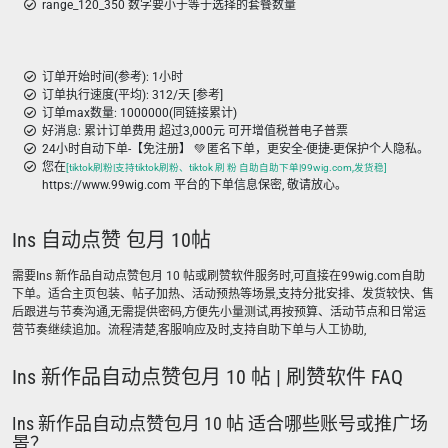
range_120_350 数字要小于等于选择的套餐数量
订单开始时间(参考): 1小时
订单执行速度(平均): 312/天 [参考]
订单max数量: 1000000(同链接累计)
好消息: 累计订单费用 超过3,000元 可开增值税普电子普票
24小时自动下单-【免注册】 💚 匿名下单，更安全-便捷-更保护个人隐私。
您在
[tiktok刷粉|支持tiktok刷粉、tiktok 刷 粉 自助自助下单|99wig.com,发货稳]
https://www.99wig.com 平台的下单信息保密, 敬请放心。
Ins 自动点赞 包月 10帖
需要Ins 新作品自动点赞包月 10 帖或刷赞软件服务时,可直接在99wig.com自助
下单。适合主页包装、帖子加热、活动预热等场景,支持分批安排、发货较快、售
后跟进与节奏沟通,无需提供密码,方便先小量测试,再按预算、活动节点和日常运
营节奏继续追加。流程清楚,客服响应及时,支持自助下单与人工协助,
Ins 新作品自动点赞包月 10 帖 | 刷赞软件 FAQ
Ins 新作品自动点赞包月 10 帖 适合哪些账号或推广场
景？