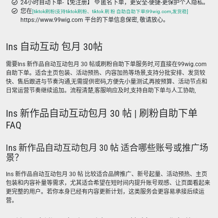
24小时自动下单-【免注册】 💚 匿名下单，更安全-便捷-更保护个人隐私。
您在
[tiktok刷粉|支持tiktok刷粉、tiktok 刷 粉 自助自助下单|99wig.com,发货稳]
https://www.99wig.com 平台的下单信息保密, 敬请放心。
Ins 自动互动 包月 30帖
需要Ins 新作品自动互动包月 30 帖或刷粉自助下单服务时,可直接在99wig.com
自助下单。适合主页包装、活动预热、内容加热等场景,支持分批安排、发货较
快、售后跟进与节奏沟通,无需提供密码,方便先小量测试,再按预算、活动节点和
日常运营节奏继续追加。流程清楚,客服响应及时,支持自助下单与人工协助,
Ins 新作品自动互动包月 30 帖 | 刷粉自助下单
FAQ
Ins 新作品自动互动包月 30 帖 适合哪些账号或推广场
景？
Ins 新作品自动互动包月 30 帖 比较适合品牌推广、新号起量、活动预热、主页
包装和内容补量等需求，尤其适合希望在短时间内提升账号观感、让页面看起来
更完整的用户。若你本身已经有内容更新计划，这类服务会更容易承接后续运
营。