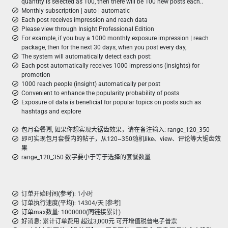
quantity is selected as 100, then there will be 100 new posts each..
Monthly subscription | auto | automatic
Each post receives impression and reach data
Please view through Insight Professional Edition
For example, if you buy a 1000 monthly exposure impression | reach
package, then for the next 30 days, when you post every day,
The system will automatically detect each post:
Each post automatically receives 1000 impressions (insights) for
promotion
1000 reach people (insight) automatically per post
Convenient to enhance the popularity probability of posts
Exposure of data is beneficial for popular topics on posts such as
hashtags and explore
包月套餐🈷️, 如果你想实现大锯齿效果，请在备注输入: range_120_350
即可实现包月套餐内的帖子，从120~350随机like、view、评论等大锯齿效
果
range_120_350 数字要小于等于选择的套餐数量
订单开始时间(参考): 1小时
订单执行速度(平均): 14304/天 [参考]
订单max数量: 1000000(同链接累计)
好消息: 累计订单费用 超过3,000元 可开增值税普电子普票