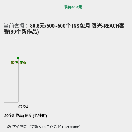
现价
88.8
元
当前套餐：
88.8元/500~600个 INS包月 曝光-REACH套
餐(30个新作品)
最慢: 596
最快: 596
07/24
套餐(30个新作品) 速度 (个/小时)
下单链接:【请输入ins用户名 如 UserName】