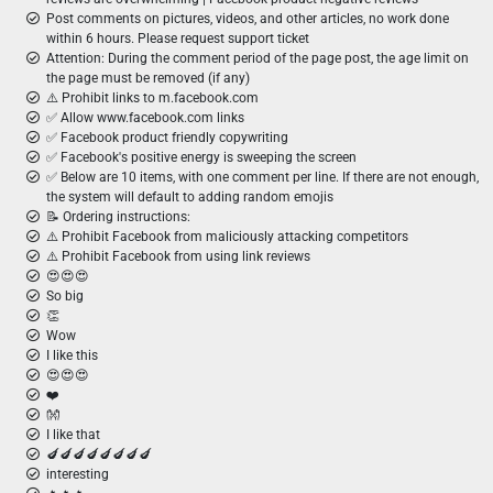
Post comments on pictures, videos, and other articles, no work done
within 6 hours. Please request support ticket
Attention: During the comment period of the page post, the age limit on
the page must be removed (if any)
⚠️ Prohibit links to m.facebook.com
✅ Allow www.facebook.com links
✅ Facebook product friendly copywriting
✅ Facebook's positive energy is sweeping the screen
✅ Below are 10 items, with one comment per line. If there are not enough,
the system will default to adding random emojis
📝 Ordering instructions:
⚠️ Prohibit Facebook from maliciously attacking competitors
⚠️ Prohibit Facebook from using link reviews
😍😍😍
So big
👏
Wow
I like this
😍😍😍
❤️
👐
I like that
🍆🍆🍆🍆🍆🍆🍆🍆
interesting