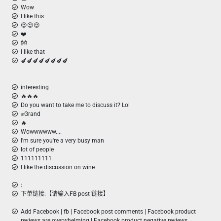
Wow
I like this
😍😍😍
❤️
👐
I like that
🍆🍆🍆🍆🍆🍆🍆🍆
interesting
🔥🔥🔥
Do you want to take me to discuss it? Lol
✊Grand
🔥
Wowwwwww....
I'm sure you're a very busy man
lot of people
111111111
I like the discussion on wine
:
下单链接:【请输入FB post 链接】
Add Facebook | fb | Facebook post comments | Facebook product
reviews are overwhelming | Facebook product negative reviews