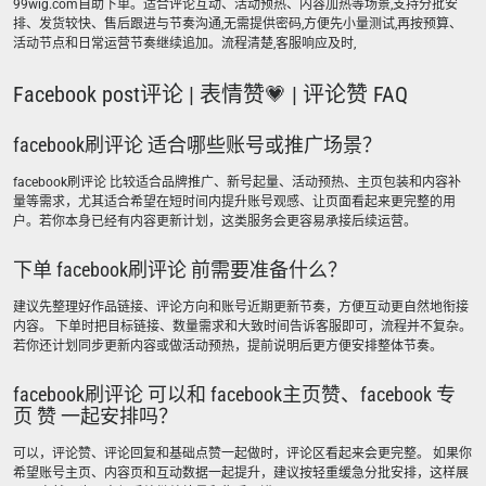
99wig.com自助下单。适合评论互动、活动预热、内容加热等场景,支持分批安
排、发货较快、售后跟进与节奏沟通,无需提供密码,方便先小量测试,再按预算、
活动节点和日常运营节奏继续追加。流程清楚,客服响应及时,
Facebook post评论 | 表情赞💗 | 评论赞 FAQ
facebook刷评论 适合哪些账号或推广场景？
facebook刷评论 比较适合品牌推广、新号起量、活动预热、主页包装和内容补
量等需求，尤其适合希望在短时间内提升账号观感、让页面看起来更完整的用
户。若你本身已经有内容更新计划，这类服务会更容易承接后续运营。
下单 facebook刷评论 前需要准备什么？
建议先整理好作品链接、评论方向和账号近期更新节奏，方便互动更自然地衔接
内容。 下单时把目标链接、数量需求和大致时间告诉客服即可，流程并不复杂。
若你还计划同步更新内容或做活动预热，提前说明后更方便安排整体节奏。
facebook刷评论 可以和 facebook主页赞、facebook 专
页 赞 一起安排吗？
可以，评论赞、评论回复和基础点赞一起做时，评论区看起来会更完整。 如果你
希望账号主页、内容页和互动数据一起提升，建议按轻重缓急分批安排，这样展