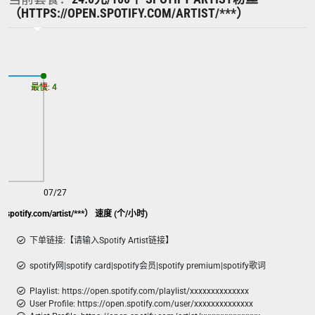
（HTTPS://OPEN.SPOTIFY.COM/ARTIST/***）
最慢: 4
最快: 4
07/27
en.spotify.com/artist/***） 速度 (个/小时)
下单链接:【请输入Spotify Artist链接】
spotify网|spotify card|spotify会员|spotify premium|spotify歌词
Playlist: https://open.spotify.com/playlist/xxxxxxxxxxxxxx
User Profile: https://open.spotify.com/user/xxxxxxxxxxxxxx