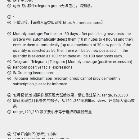
📝下单说明：
tg纸飞机软件telegram group无法包月，请知悉。
:
下单链接:【请输入tg类似链接 https://t.me/username】
Monthly package: For the next 30 days, after publishing new posts, the
system will automatically detect them (10 minutes to 4 hours) and then
execute them automatically (up to a maximum of 30 new posts); If the
quantity is selected as 50, then there will be 50 new posts each; If the
quantity is selected as 100, then there will be 100 new posts each..
Telegram | Telegram | Telegram | Monthly package (positive expression)
Random positive facial expressions
📝 Ordering instructions:
TG paper Telegram app Telegram group cannot provide monthly
subscription, please be informed.
包月套餐🈷️, 如果你想实现大锯齿效果，请在备注输入: range_120_350
即可实现包月套餐内的帖子，从120~350随机like、view、评论等大锯齿效
果
range_120_350 数字要小于等于选择的套餐数量
订单开始时间(参考): 1小时