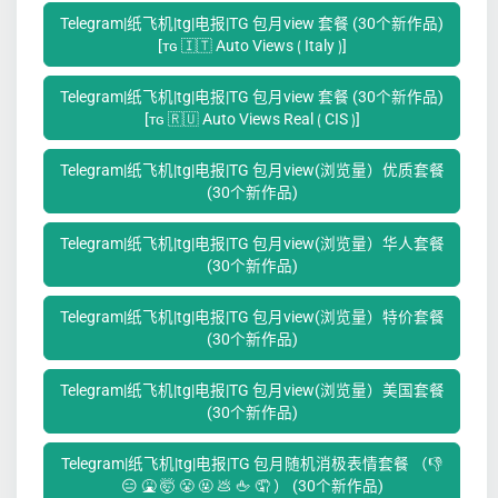
Telegram|纸飞机|tg|电报|TG 包月view 套餐 (30个新作品)
[ᴛɢ 🇮🇹 Auto Views ⟮ Italy ⟯]
Telegram|纸飞机|tg|电报|TG 包月view 套餐 (30个新作品)
[ᴛɢ 🇷🇺 Auto Views Real ⟮ CIS ⟯]
Telegram|纸飞机|tg|电报|TG 包月view(浏览量）优质套餐
(30个新作品)
Telegram|纸飞机|tg|电报|TG 包月view(浏览量）华人套餐
(30个新作品)
Telegram|纸飞机|tg|电报|TG 包月view(浏览量）特价套餐
(30个新作品)
Telegram|纸飞机|tg|电报|TG 包月view(浏览量）美国套餐
(30个新作品)
Telegram|纸飞机|tg|电报|TG 包月随机消极表情套餐 （👎
😑 🤮 🤯 😤 🤬 💩 🖕 🤦 ‍） (30个新作品)