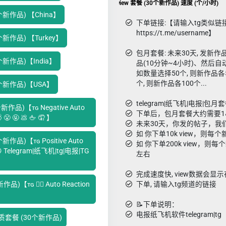
Telegram|纸飞机|tg|电报|TG 包月view 套餐 (30个新作品) 速度 (个/小时)
0个新作品) 【China】
下单链接:【请输入tg类似链
https://t.me/username】
0个新作品) 【Turkey】
包月套餐: 未来30天, 发
0个新作品)【India】
品(10分钟~4小时)、然后自动
如数量选择50个, 则新作品各5
个, 则新作品各100个...
30个新作品)【USA】
telegram|纸飞机|电报|包月套餐
新作品)【ᴛɢ Negative Auto
下单后，包月套餐大约需要1
 😤 🤬 💩 🖕 🤦 ‍】
未来30天，你发的帖子，我们
如 你下单10k view，则每个
新作品)【ᴛɢ Positive Auto
如 你下单200k view，则每个
🤩 😁 Telegram|纸飞机|tg|电报|TG
左右
完成速度快, view数据会显示在s
)【ᴛɢ ❤️‍🔥 Auto Reaction
下单, 请输入tg频道的链接
📝下单说明：
电报纸飞机软件telegram|tg
）优质套餐 (30个新作品)