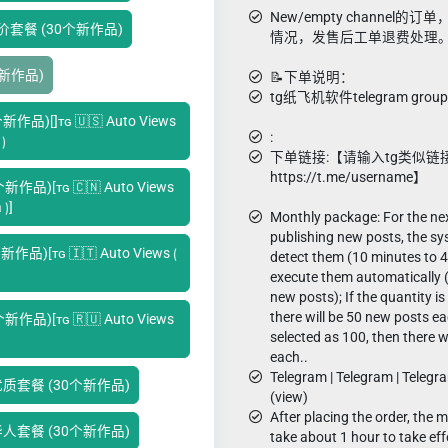
New/empty channel的
）特价套餐 (30个新作品)
情况，发售后工单退费处理
0个新作品)
📝下单说明：
tg纸飞机软件telegram g
作品)[]ᴛɢ 🇺🇸 Auto Views
:
⟯
下单链接:【请输入tg类似链
https://t.me/username】
作品)[ᴛɢ 🇨🇳 Auto Views
 ⟯]
Monthly package: For the nex
publishing new posts, the sy
品)[ᴛɢ 🇮🇹 Auto Views ⟮
detect them (10 minutes to 
execute them automatically 
new posts); If the quantity is
there will be 50 new posts eac
作品)[ᴛɢ 🇷🇺 Auto Views
selected as 100, then there w
each..
Telegram | Telegram | Telegr
）优质套餐 (30个新作品)
(view)
After placing the order, the 
）华人套餐 (30个新作品)
take about 1 hour to take eff