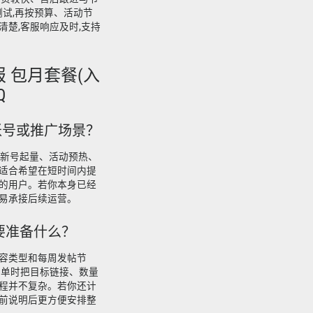
测试,再按预算、活动节
楚,客服响应及时,支持
电报 包月套餐(入
Q
哪些账号或推广场景？
广、新号起量、活动预热、
适合希望在短时间内提
的用户。若你本身已经
易承接后续运营。
前需要准备什么？
容类型和每周发帖节
下单时把目标链接、数量
程并不复杂。若你还计
前说明后更方便安排整