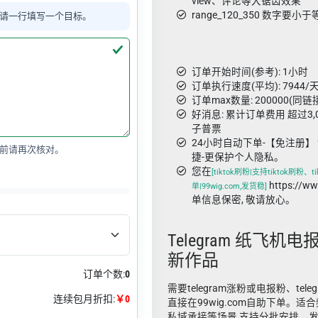
view、评论等大锯齿效果
range_120_350 数字
请一行填写一个目标。
订单开始时间(参考): 1小时
订单执行速度(平均): 7944/天
订单max数量: 200000(同链
好消息: 累计订单费用 超过3
子普票
24小时自动下单-【免注册】 
前请再次核对。
捷-更保护个人隐私。
您在
[tiktok刷粉|支持tiktok刷粉、
https://
单|99wig.com,发货稳]
单信息保密, 敬请放心。
Telegram 纸飞机电
新作品
订单个数:
0
需要telegram涨粉或电报粉、tel
连续包月折扣:
￥0
直接在99wig.com自助下单。
私域承接等场景,支持分批安排、