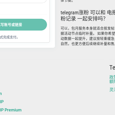
体节奏。
telegram涨粉 可以和 电
粉记录 一起安排吗？
填写账号或链接
可以，包月服务本身就适合按发帖
据活动节点临时补量。 如果你希
式完成支付。
动数据一起提升，建议按轻重缓急
自然，也更方便后续继续补量和售
T
政
额
灵
m
IP
 Premium