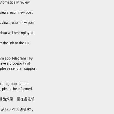
automatically review
k views, each new post
0k views, each new post
data will be displayed
r the link to the TG
am app Telegram | TG
ve a probability of
, please send an support
gram group cannot
, please be informed.
现大锯齿效果，请在备注输
20~350随机like、