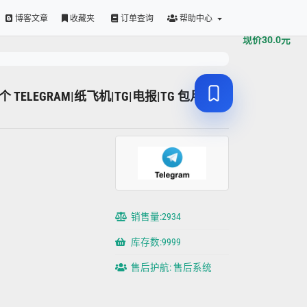
原价
30.0
元
博客文章
收藏夹
订单查询
帮助中心
现价
30.0
元
00个 TELEGRAM|纸飞机|TG|电报|TG 包月VIEW
销售量:2934
库存数:9999
售后护航: 售后系统