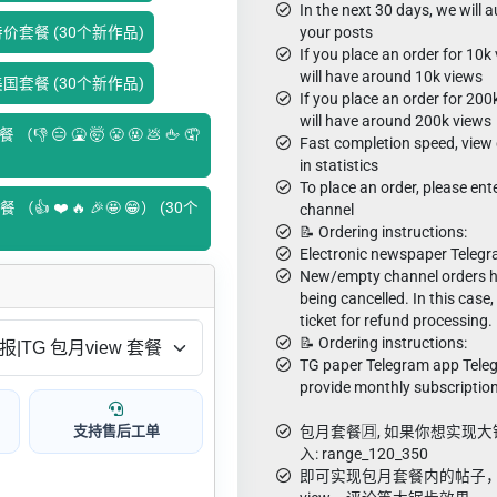
In the next 30 days, we will 
）特价套餐 (30个新作品)
your posts
If you place an order for 10
will have around 10k views
）美国套餐 (30个新作品)
If you place an order for 20
will have around 200k views
😑 🤮 🤯 😤 🤬 💩 🖕 🤦
Fast completion speed, view 
in statistics
To place an order, please ente
 ❤️ 🔥 🎉🤩 😁） (30个
channel
📝 Ordering instructions:
Electronic newspaper Telegr
New/empty channel orders ha
being cancelled. In this case
ticket for refund processing.
📝 Ordering instructions:
TG paper Telegram app Tele
provide monthly subscription
支持售后工单
包月套餐🈷️, 如果你想实
入: range_120_350
即可实现包月套餐内的帖子，从1