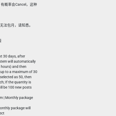
订单，有概率会Cancel，这种
。
roup无法包月，请知悉。
接
t 30 days, after
stem will automatically
4 hours) and then
(up to a maximum of 30
 selected as 50, then
h; If the quantity is
ill be 100 new posts
am | Monthly package
monthly package will
ect