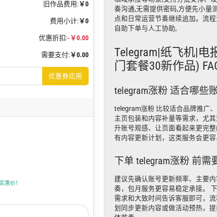
旧作品费用:
￥0
奏沟通,无需提供密码,方便先小量
点和日常运营节奏继续追加。流程清
费用小计:
￥0
自助下单与人工协助,
优惠折扣:
-￥0.00
Telegram|纸飞机|
需要支付:
￥0.00
门套餐30新作品) FA
优惠券应用
telegram涨粉 适合
telegram涨粉 比较适合品牌推
主页包装和内容补量等需求，尤其
升账号观感、让页面看起来更完整
有内容更新计划，这类服务会更容
下单 telegram涨粉 
建议先确认账号更新频率、主要内
上折实惠价！
奏，包月服务更容易稳定承接。 
需求和大致时间告诉客服即可，流
划同步更新内容或做活动预热，提