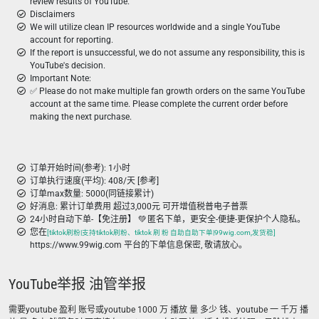
review results of YouTube.
Disclaimers
We will utilize clean IP resources worldwide and a single YouTube
account for reporting.
If the report is unsuccessful, we do not assume any responsibility, this is
YouTube's decision.
Important Note:
✅ Please do not make multiple fan growth orders on the same YouTube
account at the same time. Please complete the current order before
making the next purchase.
订单开始时间(参考): 1小时
订单执行速度(平均): 408/天 [参考]
订单max数量: 5000(同链接累计)
好消息: 累计订单费用 超过3,000元 可开增值税普电子普票
24小时自动下单-【免注册】 💚 匿名下单，更安全-便捷-更保护个人隐私。
您在
[tiktok刷粉|支持tiktok刷粉、tiktok 刷 粉 自助自助下单|99wig.com,发货稳]
https://www.99wig.com 平台的下单信息保密, 敬请放心。
YouTube举报 油管举报
需要youtube 盈利 账号或youtube 1000 万 播放 量 多少 钱、youtube 一 千万 播