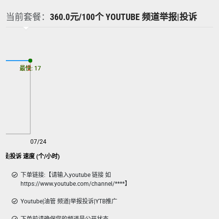
当前套餐：
360.0元/100个 YOUTUBE 频道举报|投诉
最慢: 17
最快: 17
07/24
道举报|投诉 速度 (个/小时)
下单链接:【请输入youtube 链接 如
https://www.youtube.com/channel/****】
Youtube|油管 频道|举报投诉|YTB推广