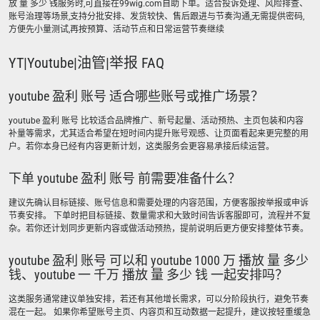
放 量 多少 钱服务时,可直接在99wig.com自助下单。适合投诉处理、风险排查、
账号治理等场景,支持分批安排、发货较快、售后跟进与节奏沟通,无需提供密码,
方便先小量测试,再按预算、活动节点和日常运营节奏继续
YT|Youtube|油管|举报 FAQ
youtube 盈利 账号 适合哪些账号或推广场景？
youtube 盈利 账号 比较适合品牌推广、新号起量、活动预热、主页包装和内容
补量等需求，尤其适合希望在短时间内提升账号观感、让页面看起来更完整的用
户。若你本身已经有内容更新计划，这类服务会更容易承接后续运营。
下单 youtube 盈利 账号 前需要准备什么？
建议先确认目标链接、账号信息和需要处理的内容范围，方便客服按举报或申诉
节奏安排。 下单时把目标链接、数量需求和大致时间告诉客服即可，流程并不复
杂。若你还计划同步更新内容或做活动预热，提前说明后更方便安排整体节奏。
youtube 盈利 账号 可以和 youtube 1000 万 播放 量 多少
钱、youtube 一 千万 播放 量 多少 钱 一起安排吗？
这类服务通常建议单独安排，若还有其他增长需求，可以分阶段执行，避免节奏
混在一起。 如果你希望账号主页、内容页和互动数据一起提升，建议按轻重缓急