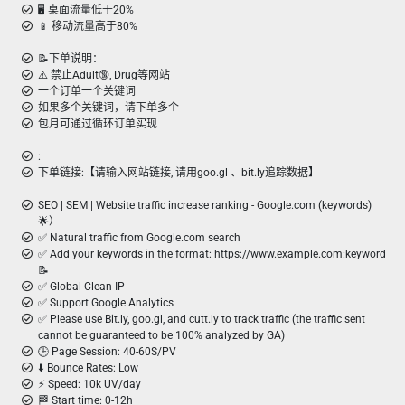
🖥️ 桌面流量低于20%
📱 移动流量高于80%
📝下单说明：
⚠️ 禁止Adult🔞, Drug等网站
一个订单一个关键词
如果多个关键词，请下单多个
包月可通过循环订单实现
:
下单链接:【请输入网站链接, 请用goo.gl 、bit.ly追踪数据】
SEO | SEM | Website traffic increase ranking - Google.com (keywords)
🌟）
✅ Natural traffic from Google.com search
✅ Add your keywords in the format: https://www.example.com:keyword
📝
✅ Global Clean IP
✅ Support Google Analytics
✅ Please use Bit.ly, goo.gl, and cutt.ly to track traffic (the traffic sent
cannot be guaranteed to be 100% analyzed by GA)
🕒 Page Session: 40-60S/PV
⬇️ Bounce Rates: Low
⚡ Speed: 10k UV/day
🏁 Start time: 0-12h