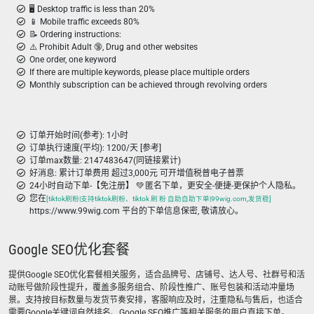
🖥️ Desktop traffic is less than 20%
📱 Mobile traffic exceeds 80%
📝 Ordering instructions:
⚠️ Prohibit Adult 🔞, Drug and other websites
One order, one keyword
If there are multiple keywords, please place multiple orders
Monthly subscription can be achieved through revolving orders
订单开始时间(参考): 1小时
订单执行速度(平均): 1200/天 [参考]
订单max数量: 2147483647(同链接累计)
好消息: 累计订单费用 超过3,000元 可开增值税普电子普票
24小时自动下单-【免注册】 💚 匿名下单，更安全-便捷-更保护个人隐私。
您在
[tiktok刷粉|支持tiktok刷粉、tiktok 刷 粉 自助自助下单|99wig.com,发货稳]
https://www.99wig.com 平台的下单信息保密, 敬请放心。
Google SEO优化套餐
提供Google SEO优化套餐相关服务，适合品牌号、店铺号、达人号、社群号和活
动账号做阶段性提升，覆盖多服务组合、阶段性推广、账号包装和活动冲量场
景。支持按目标数量与发货节奏安排，客服响应及时，注重隐私与售后，也适合
需要Google关键词自然排名、Google SEO推广等相关服务的用户直接下单。