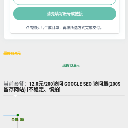
请先填写账号或链接
点击购买后生成订单，再按所选方式完成支付。
原价
12.0
元
现价
12.0
元
当前套餐：
12.0元/200访问 GOOGLE SEO 访问量(200S
留存网站) [不稳定、慎拍]
最慢: 50
最快: 50