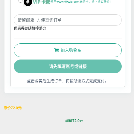
使用www.99wig.com充值卡，折上折实惠价！
优惠券🎁随机掉落😍
加入购物车
请先填写账号或链接
点击购买后生成订单，再按所选方式完成支付。
原价
72.0
元
现价
72.0
元