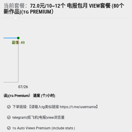
当前套餐：
72.0元/10~12个 电报包月 VIEW套餐 (80个
新作品)(ᴛɢ PREMIUM）
最慢: 49
最快: 49
07/26
品)(ᴛɢ Premium） 速度 (个/小时)
下单链接:【请输入tg类似链接 https://t.me/username】
telegram|纸飞机|电报|view浏览量
ᴛɢ Auto Views Premium ⟮include stats ⟯