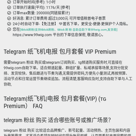
订单开始时间(参考): 1小时
订单执行速度(平均): 1176/天 [参考]
订单max数量: 200000(同链接累计)
好消息: 累计订单费用 超过3,000元 可开增值税普电子普票
24小时自动下单-【免注册】 💚 匿名下单，更安全-便捷-更保护个人隐私。
您在
[tiktok刷粉|支持tiktok刷粉、tiktok 刷 粉 自助自助下单|99wig.com,发货稳]
https://www.99wig.com 平台的下单信息保密, 敬请放心。
Telegram 纸飞机电报 包月套餐 VIP Premium
需要telegram 粉丝 购买或telegram订阅购买、tg频道购买服务时,可直接在
99wig.com自助下单。适合频道起量、群组扩量、私域承接等场景,支持分批安
排、发货较快、售后跟进与节奏沟通,无需提供密码,方便先小量测试,再按预算、
活动节点和日常运营节奏继续追加。流程清楚,客服响应及时,支持自助下单与人工
协助,
Telegram|纸飞机|电报 包月套餐(VIP) (ᴛɢ
Premium） FAQ
telegram 粉丝 购买 适合哪些账号或推广场景？
telegram 粉丝 购买 比较适合品牌推广、新号起量、活动预热、主页包装和内容